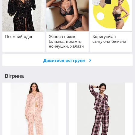
Пляжний одяг
Жіноча нижня
Коригуюча і
білизна, піжами,
стягуюча білизна
ночнушки, халати
Дивитися всі групи
Вітрина