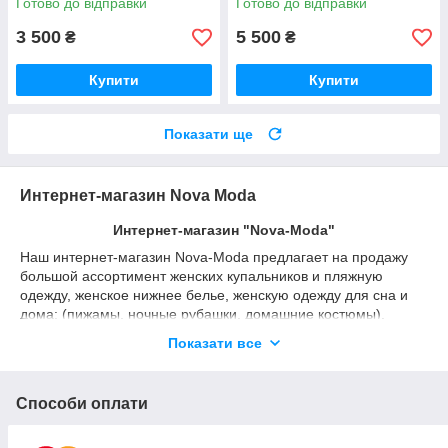
Готово до відправки
Готово до відправки
3 500
5 500
₴
₴
Купити
Купити
Показати ще
Интернет-магазин Nova Moda
Интернет-магазин "Nova-Moda"
Наш интернет-магазин Nova-Moda предлагает на продажу
большой ассортимент женских купальников и пляжную
одежду, женское нижнее белье, женскую одежду для сна и
дома: (пижамы, ночные рубашки, домашние костюмы),
мужские пижамы. Так же на наших страницах сайта вы
Показати все
можете найти эксклюзивную брендовую женскую пижамы от
Victoria's Secret (Виктория Сикрет), широкий ассортимент,
новинки из новой коллекции.
Способи оплати
Женские купальники
Интернет-магазин
"Nova-Moda" предлагает купить женские