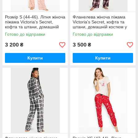
Розмір S (44-46). Літня жіноча
Фланелева жіноча піжама
піжама Victoria's Secret,
Victoria's Secret, кофта та
кофта та штани, домашній
штани, домашній костюм у
костюм Вікторія Секрет
клітинку Розмір XS (42-44).
Готово до відправки
Готово до відправки
3 200
3 500
₴
₴
Купити
Купити