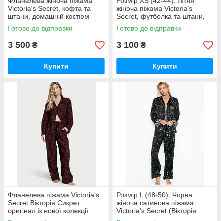
Фланелева жіноча піжама
Розмір XS (42-44). Літня
Victoria's Secret, кофта та
жіноча піжама Victoria's
штани, домашній костюм
Secret, футболка та штани,
чорна карта Розмір S
домашній костюм Вікторія
Готово до відправки
Готово до відправки
Секрет
3 500
3 100
₴
₴
Купити
Купити
Фланелева піжама Victoria's
Розмір L (48-50). Чорна
Secret Вікторія Сикрет
жіноча сатинова піжама
оригінал із нової колекції
Victoria's Secret (Вікторія
яскраві серця. Розмір М
Сікрет) оригінал, США