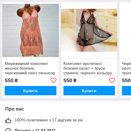
Мереживний комплект
Комплект еротичної
Черв
жіночої білизни,
білизни халат + труси
ерот
персиковий сексі пеньюар
стринги, чорного кольору
трус
плаття та труси стринги,
550
550
550
₴
₴
розміри S, M, L
Купити
Купити
Про нас
100% позитивних з 17 відгуків за рік
Працює з 11.02.2011