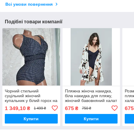
Всі умови повернення
Подібні товари компанії
Чорний стильний
Пляжна жіноча накидка,
Розм
суцільний жіночий
біла накидка для пляжу,
пля
купальник у білий горох на
жіночий бавовняний халат
хала
великі груди, розмір 60
Розміри 42-46
наки
1 349,10
675
675
₴
₴
1 499 ₴
750 ₴
Купити
Купити