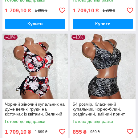
червоними квітами півоніями
Великий 58-й розмір.
1 709,10
1 709,10
₴
₴
1 899 ₴
1 899 ₴
Купити
Купити
–10%
–10%
Чорний жіночий купальник на
54 розмір. Класичний
дуже великі груди на
купальник, чорно-білий,
кісточках із квітами. Великий
роздільний, зміїний принт
62-й розмір.
Готово до відправки
Готово до відправки
1 709,10
855
₴
₴
1 899 ₴
950 ₴