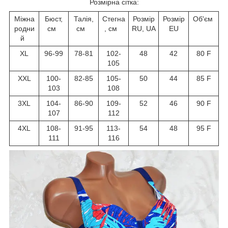
Розмірна сітка:
Міжна
Бюст,
Талія,
Стегна
Розмір
Розмір
Об'єм
родни
см
см
, см
RU, UA
EU
й
XL
96-99
78-81
102-
48
42
80 F
105
XXL
100-
82-85
105-
50
44
85 F
103
108
3XL
104-
86-90
109-
52
46
90 F
107
112
4XL
108-
91-95
113-
54
48
95 F
111
116