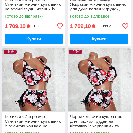
Стильний жіночий купальник
Яскравий жіночий купальник
на великі груди, чорний із
для дуже великих грудей,
червоними квітами півоніями
чорний із червоними квітами
Готово до відправки
Готово до відправки
півонії
1 709,10
1 709,10
₴
₴
1 899 ₴
1 899 ₴
Купити
Купити
–10%
–10%
Великий 62-й розмір.
Чорний жіночий купальник
Стильний жіночий купальник
для пишних грудей на
із великою чашкою на
кісточках із червоними та
кісточках, чорний із
білими квітами півоніями.
Готово до відправки
Готово до відправки