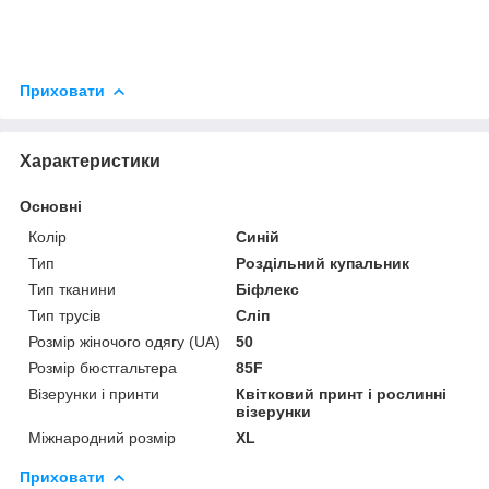
Приховати
Характеристики
Основні
Колір
Синій
Тип
Роздільний купальник
Тип тканини
Біфлекс
Тип трусів
Сліп
Розмір жіночого одягу (UA)
50
Розмір бюстгальтера
85F
Візерунки і принти
Квітковий принт і рослинні
візерунки
Міжнародний розмір
XL
Приховати