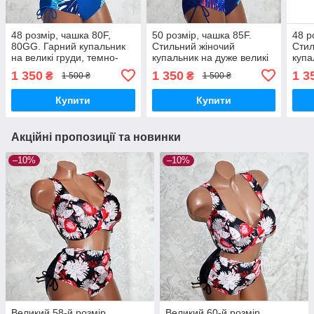
48 розмір, чашка 80F,
50 розмір, чашка 85F.
48 р
80GG. Гарний купальник
Стильний жіночий
Стил
на великі груди, темно-
купальник на дуже великі
купа
синій із пальмовим листям
груди, темно-синій із
сині
1 350
1 350
1 3
₴
₴
1 500 ₴
1 500 ₴
пальмовим листям
Купити
Купити
Акційні пропозиції та новинки
–10%
–10%
Великий 58-й розмір.
Великий 60-й розмір.