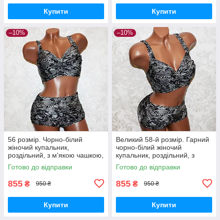
Купити
Купити
–10%
–10%
56 розмір. Чорно-білий
Великий 58-й розмір. Гарний
жіночий купальник,
чорно-білий жіночий
роздільний, з м'якою чашкою,
купальник, роздільний, з
без кісточок
м'якою чашкою, без кісточок
Готово до відправки
Готово до відправки
855
855
₴
₴
950 ₴
950 ₴
Купити
Купити