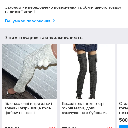
Законом не передбачено повернення та обмін даного товару
належної якості
Всі умови повернення
З цим товаром також замовляють
Біло-молочні гетри жіночі,
Високі теплі темно-сірі
Стил
вовняні гетри вище колін,
жіночі гетри, довгі
голь
фабричні, якісні
закочування з бубонами
голь
заколювання
(помпонами)
580