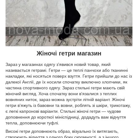
Жіночі гетри магазин
Зараз у магазинах одягу з'явився новий товар, який
називається гетрамі. Гетри — це теплі панчохи або тканинні
накладки, які носяться поверх взуття. Гетри прийшли до нас із
далекої Англії, де їх носили спочатку виключно хлопчики, як
частина спортивного одягу. Зараз стильні гетри мають свій
жіночий вигляд. Хоча спочатку вони в'язалися з теплих
вовняних ниток, зараз можна зустріти літній варіант. Жіночі
гетри в'яжуть із бавовни та вовни, роблять зі шкіри, трикотажу,
є легкі капронові варіанти. Стильні жіночі гетри — чудове
доповнення до короткої мініспідниці, додадуть вам відчуття
тепла, доповнюючи туфлі.
Високі гетри доповнюють образ, візуально їх витягають,
створюють відчуття з одного боку скромності, а з іншого