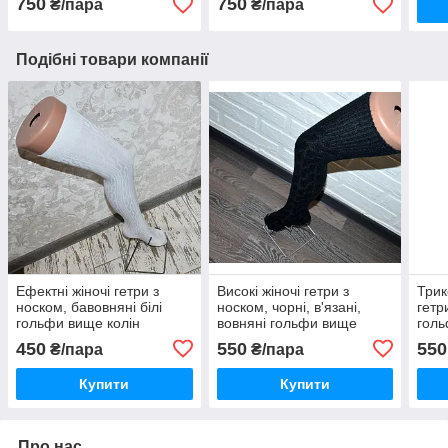
750
750
₴/пара
₴/пара
Подібні товари компанії
Ефектні жіночі гетри з
Високі жіночі гетри з
Трик
носком, бавовняні білі
носком, чорні, в'язані,
гетр
гольфи вище колін
вовняні гольфи вище
голь
коліна
450
550
550
₴/пара
₴/пара
Купити
Купити
Про нас