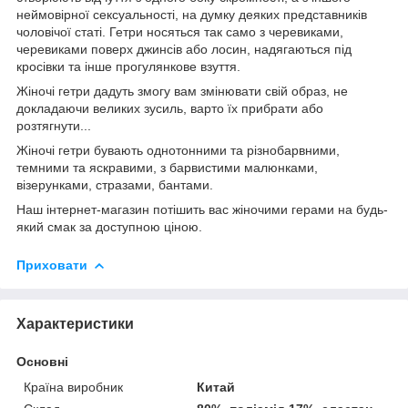
неймовірної сексуальності, на думку деяких представників
чоловічої статі. Гетри носяться так само з черевиками,
черевиками поверх джинсів або лосин, надягаються під
кросівки та інше прогулянкове взуття.
Жіночі гетри дадуть змогу вам змінювати свій образ, не
докладаючи великих зусиль, варто їх прибрати або
розтягнути...
Жіночі гетри бувають однотонними та різнобарвними,
темними та яскравими, з барвистими малюнками,
візерунками, стразами, бантами.
Наш інтернет-магазин потішить вас жіночими герами на будь-
який смак за доступною ціною.
Приховати
Характеристики
Основні
Країна виробник
Китай