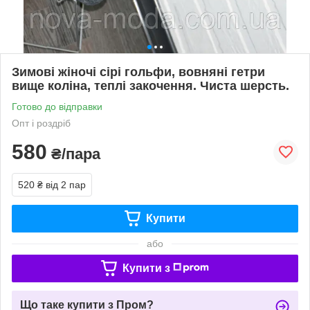
Зимові жіночі сірі гольфи, вовняні гетри
вище коліна, теплі закочення. Чиста шерсть.
Готово до відправки
Опт і роздріб
580
₴/пара
520 ₴
від 2 пар
Купити
або
Купити з
Що таке купити з Пром?