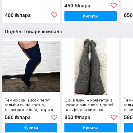
панчохи вище коліна
450
₴/пара
400
650
₴/пара
Купити
Подібні товари компанії
Темно-сині високі теплі
Сірі в'язані жіночі гетри з
Темн
гольфи вище коліна,
носком вище колін, теплі
голь
жіночі закочення, гетри з
гольфи для зимової
жіно
носком, Туреччина
фотосесії
носк
580
850
580
₴/пара
₴/пара
Купити
Купити