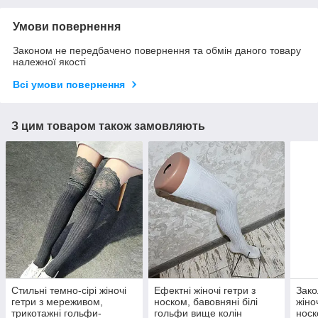
Умови повернення
Законом не передбачено повернення та обмін даного товару
належної якості
Всі умови повернення
З цим товаром також замовляють
Стильні темно-сірі жіночі
Ефектні жіночі гетри з
Зако
гетри з мереживом,
носком, бавовняні білі
жіно
трикотажні гольфи-
гольфи вище колін
носк