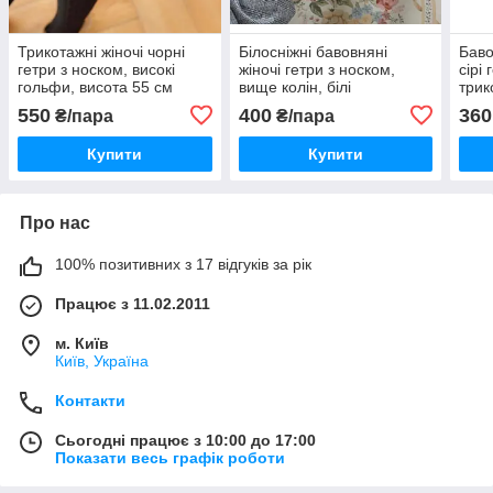
Трикотажні жіночі чорні
Білосніжні бавовняні
Баво
гетри з носком, високі
жіночі гетри з носком,
сірі
гольфи, висота 55 см
вище колін, білі
трик
заколювання, гольфи
панч
550
400
360
₴/пара
₴/пара
Купити
Купити
Про нас
100% позитивних з 17 відгуків за рік
Працює з 11.02.2011
м. Київ
Київ, Україна
Контакти
Сьогодні працює з 10:00 до 17:00
Показати весь графік роботи