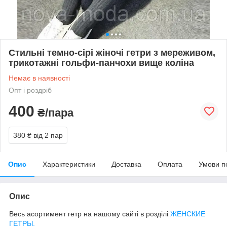
Стильні темно-сірі жіночі гетри з мереживом,
трикотажні гольфи-панчохи вище коліна
Немає в наявності
Опт і роздріб
400
₴/пара
380 ₴
від 2 пар
Опис
Характеристики
Доставка
Оплата
Умови п
Опис
Весь асортимент гетр на нашому сайті в розділі
ЖЕНСКИЕ
ГЕТРЫ.