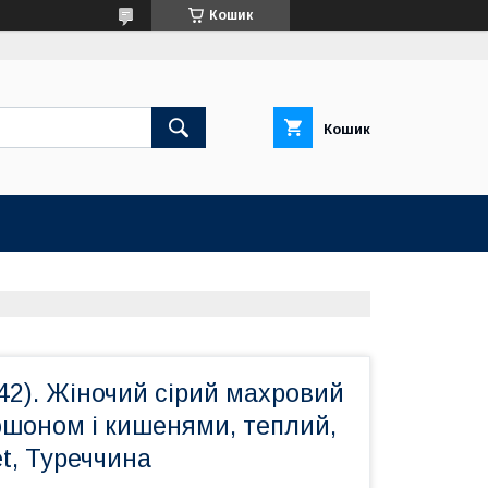
Кошик
Кошик
-42). Жіночий сірий махровий
юшоном і кишенями, теплий,
et, Туреччина