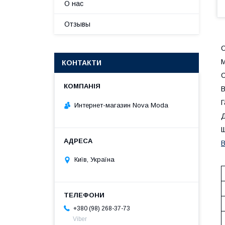
О нас
Отзывы
С
М
КОНТАКТИ
С
В
Г
Интернет-магазин Nova Moda
Д
Щ
В
Київ, Україна
+380 (98) 268-37-73
Viber