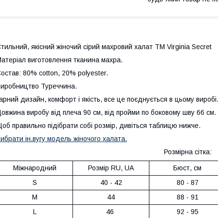
тильний, якісний жіночий сірий махровий халат ТМ Virginia Secret
атеріал виготовлення тканина махра.
остав: 80% cotton, 20% polyester.
иробництво Туреччина.
арний дизайн, комфорт і якість, все це поєднується в цьому виробі
овжина виробу від плеча 90 см, від пройми по боковому шву 66 см.
об правильно підібрати собі розмір, дивіться таблицю нижче.
ибрати ін.
вугу модель жіночого халата.
Розмірна сітка:
Міжнародний
Розмір RU, UA
Бюст, см
S
40 - 42
80 - 87
M
44
88 - 91
L
46
92 - 95