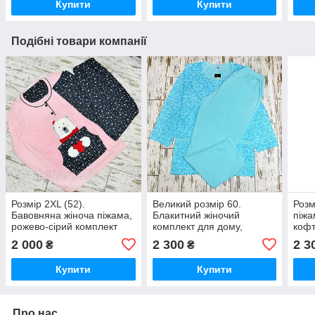
Купити
Купити
Подібні товари компанії
Розмір 2XL (52).
Великий розмір 60.
Розм
Бавовняна жіноча піжама,
Блакитний жіночий
піжа
рожево-сірий комплект
комплект для дому,
кофт
для дому, 100% котон,
піжама кофта та штани,
пов'
2 000
2 300
2 3
₴
₴
Туреччина
бавовна
Туре
Купити
Купити
Про нас