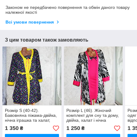
Законом не передбачено повернення та обмін даного товару
належної якості
Всі умови повернення
З цим товаром також замовляють
Розмір S (40-42).
Розмір L (46). Жіночий
Розм
Бавовняна піжама-двійка,
комплект для сну та дому,
одяг
нічна іграшка та халат,
двійка, халат і нічна
відп
синьо-жовтого кольору,
сорочка пеньюар, сіро-
хала
1 350
1 250
1 3
₴
₴
Туреччина
рожевий, Туреччина
жовт