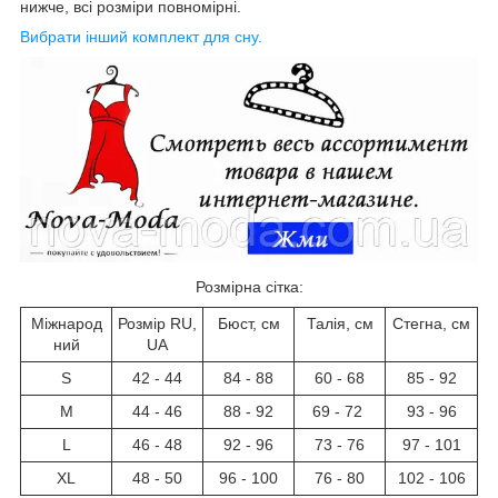
нижче, всі розміри повномірні.
Вибрати інший комплект для сну.
Розмірна сітка:
Міжнарод
Розмір RU,
Бюст, см
Талія, см
Стегна, см
ний
UA
S
42 - 44
84 - 88
60 - 68
85 - 92
M
44 - 46
88 - 92
69 - 72
93 - 96
L
46 - 48
92 - 96
73 - 76
97 - 101
XL
48 - 50
96 - 100
76 - 80
102 - 106