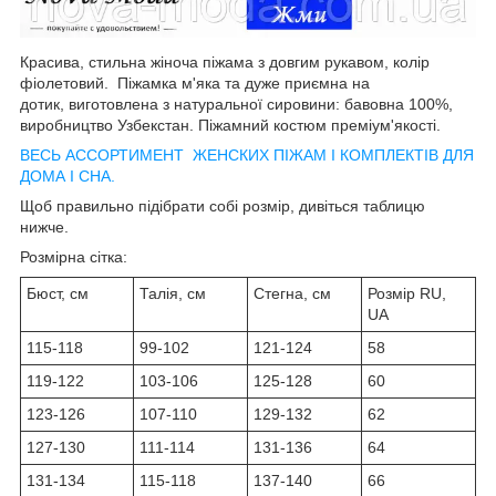
Красива, стильна жіноча піжама з довгим рукавом, колір
фіолетовий. Піжамка м'яка та дуже приємна на
дотик, виготовлена з натуральної сировини: бавовна 100%,
виробництво Узбекстан. Піжамний костюм преміум'якості.
ВЕСЬ АССОРТИМЕНТ ЖЕНСКИХ ПІЖАМ І КОМПЛЕКТІВ ДЛЯ
ДОМА І СНА.
Щоб правильно підібрати собі розмір, дивіться таблицю
нижче.
Розмірна сітка:
Бюст, см
Талія, см
Стегна, см
Розмір RU,
UA
115-118
99-102
121-124
58
119-122
103-106
125-128
60
123-126
107-110
129-132
62
127-130
111-114
131-136
64
131-134
115-118
137-140
66