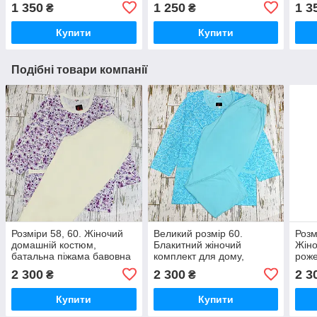
синьо-жовтого кольору,
сорочка пеньюар, сіро-
хала
1 350
1 250
1 3
₴
₴
Туреччина
рожевий, Туреччина
жовт
Купити
Купити
Подібні товари компанії
Розміри 58, 60. Жіночий
Великий розмір 60.
Розм
домашній костюм,
Блакитний жіночий
Жіно
батальна піжама бавовна
комплект для дому,
роже
преміум якість, фіолетова
піжама кофта та штани,
100%
2 300
2 300
2 3
₴
₴
бавовна
штан
Купити
Купити