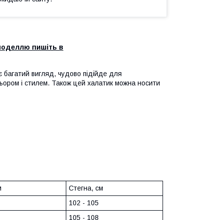
моделлю пишіть в
є багатий вигляд, чудово підійде для
ьором і стилем. Також цей халатик можна носити
м
Стегна, см
102 - 105
105 - 108