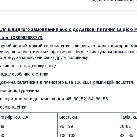
Для швидкого замовлення або є додаткові питання за цією 
iber +380982683773.
арний чорний довгий халатик сітка з вишивкою. Халат шикарно, ма
ляжу, поєднуватиметься практично з будь-яким купальником за кол
о дому, зачаровуючи свою другу половинку.
ахищає від надлишку сонця.
адає особливого стилю.
овжина халатика від плечового шва 120 см. Прямий крій пошиття.
иробник Туреччина.
озміри доступні до замовлення: 48, 50, 52, 54, 56, 58.
озмірна сітка:
Розмір RU, UA
Бюст, см
Талія, с
48
96 - 99
78-81
50
100-103
82 - 85