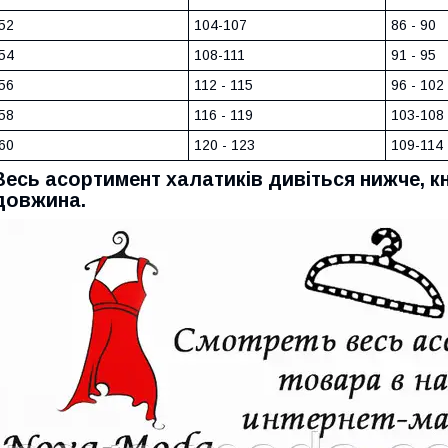
52
104-107
86 - 90
54
108-111
91 - 95
56
112 - 115
96 - 102
58
116 - 119
103-108
60
120 - 123
109-114
Весь асортимент халатиків дивіться нижче, кн
довжина.