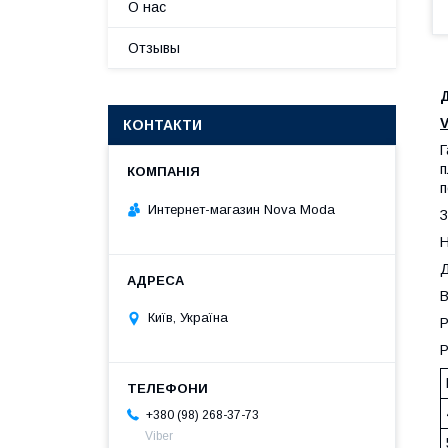
О нас
Отзывы
V
КОНТАКТИ
Г
п
п
Интернет-магазин Nova Moda
З
Н
Д
В
Київ, Україна
Р
Р
+380 (98) 268-37-73
Viber