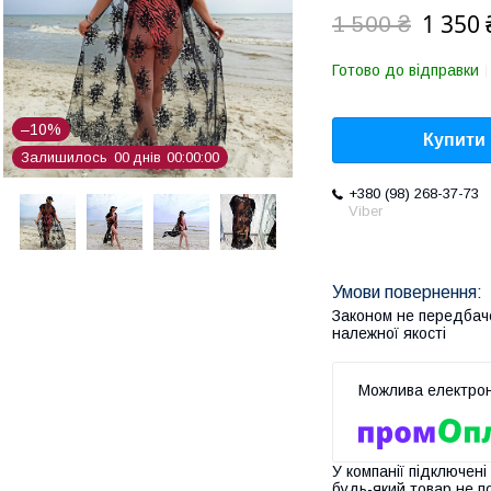
1 350 
1 500 ₴
Готово до відправки
–10%
Купити
Залишилось
0
0
днів
0
0
0
0
0
0
+380 (98) 268-37-73
Viber
Законом не передбач
належної якості
У компанії підключені
будь-який товар не п