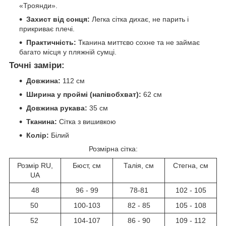
«Троянди».
Захист від сонця:
Легка сітка дихає, не парить і
прикриває плечі.
Практичність:
Тканина миттєво сохне та не займає
багато місця у пляжній сумці.
Точні заміри:
Довжина:
112 см
Ширина у проймі (напівобхват):
62 см
Довжина рукава:
35 см
Тканина:
Сітка з вишивкою
Колір:
Білий
Розмірна сітка:
Розмір RU,
Бюст, см
Талія, см
Стегна, см
UA
48
96 - 99
78-81
102 - 105
50
100-103
82 - 85
105 - 108
52
104-107
86 - 90
109 - 112