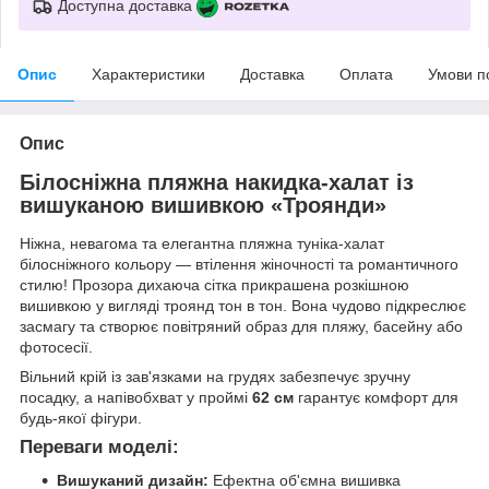
Доступна доставка
Опис
Характеристики
Доставка
Оплата
Умови п
Опис
Білосніжна пляжна накидка-халат із
вишуканою вишивкою «Троянди»
Ніжна, невагома та елегантна пляжна туніка-халат
білосніжного кольору — втілення жіночності та романтичного
стилю! Прозора дихаюча сітка прикрашена розкішною
вишивкою у вигляді троянд тон в тон. Вона чудово підкреслює
засмагу та створює повітряний образ для пляжу, басейну або
фотосесії.
Вільний крій із зав'язками на грудях забезпечує зручну
посадку, а напівобхват у проймі
62 см
гарантує комфорт для
будь-якої фігури.
Переваги моделі:
Вишуканий дизайн:
Ефектна об'ємна вишивка