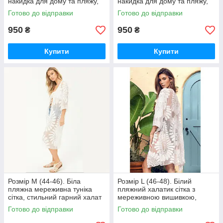
накидка для дому та пляжу,
накидка для дому та пляжу,
пляжна туніка
пляжна туніка
Готово до відправки
Готово до відправки
950
950
₴
₴
Купити
Купити
Розмір M (44-46). Біла
Розмір L (46-48). Білий
пляжна мереживна туніка
пляжний халатик сітка з
сітка, стильний гарний халат
мереживною вишивкою,
для пляжу та відпочинку
стильна накидка для пляжу
Готово до відправки
Готово до відправки
та відпочинку