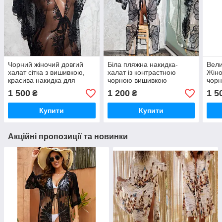
Чорний жіночий довгий
Біла пляжна накидка-
Вели
халат сітка з вишивкою,
халат із контрастною
Жіно
красива накидка для
чорною вишивкою
чорн
пляжу, Туреччина, розміри
«Метелики», розміри S -
для 
1 500
1 200
1 5
₴
₴
S, M, L, XL, 2XL
3XL
Купити
Купити
Акційні пропозиції та новинки