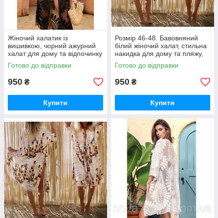
Жіночий халатик із
Розмір 46-48. Бавовняний
вишивкою, чорний ажурний
білий жіночий халат, стильна
халат для дому та відпочинку
накидка для дому та пляжу,
розміри 42-50
пляжна туніка
Готово до відправки
Готово до відправки
950
950
₴
₴
Купити
Купити