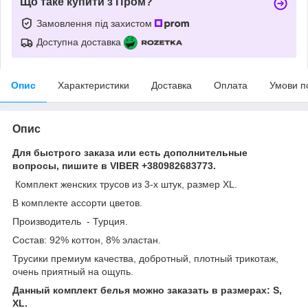
Що таке купити з Пром?
Замовлення під захистом
Доступна доставка
Опис
Характеристики
Доставка
Оплата
Умови п
Опис
Для быстрого заказа или есть дополнительные
вопросы, пишите в VIBER +380982683773.
Комплект женских трусов из 3-х штук, размер XL.
В комплекте ассорти цветов.
Производитель - Турция.
Состав: 92% коттон, 8% эластан.
Трусики премиум качества, добротный, плотный трикотаж,
очень приятный на ощупь.
Данный комплект белья можно заказать в размерах: S,
XL.