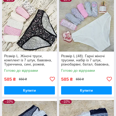
Розмір L. Жіночі труси,
Розмір L (48). Гарні жіночі
комплект із 7 штук, бавовна,
трусики, набір із 7 штук,
Туреччина, сині, рожеві,
різнобарвні, батал, бавовна,
бузкові, білі, бежеві
Туреччина
Готово до відправки
Готово до відправки
585
585
₴
₴
650 ₴
650 ₴
Купити
Купити
–10%
–10%