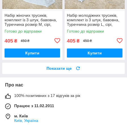
Набір жіночих трусиків,
Набір молодіжних трусиків,
комплект із 3 штук, бавовна,
комплект із 3 штук, бавовна,
Туреччина розмір M, сірі,
Туреччина розмір L, сірі,
чорні та білі з візерунком
чорні та білі з візерунком
Готово до відправки
Готово до відправки
405
405
₴
₴
450 ₴
450 ₴
Купити
Купити
Показати ще
Про нас
100% позитивних з 17 відгуків за рік
Працює з 11.02.2011
м. Київ
Київ, Україна