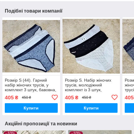
Подібні товари компанії
Розмір S (44). Гарний
Розмір S. Набір жіночих
Розм
набір жіночих трусів, у
трусів, молодіжний
жіно
комплект 3 штук, бавовна,
комплект із 3 штук,
трус
Туреччина, синій + білий
бавовна, Туреччина, сірі,
Туре
405
405
405
₴
₴
450 ₴
450 ₴
чорні та білі з візерунком
Купити
Купити
Акційні пропозиції та новинки
–10%
–10%