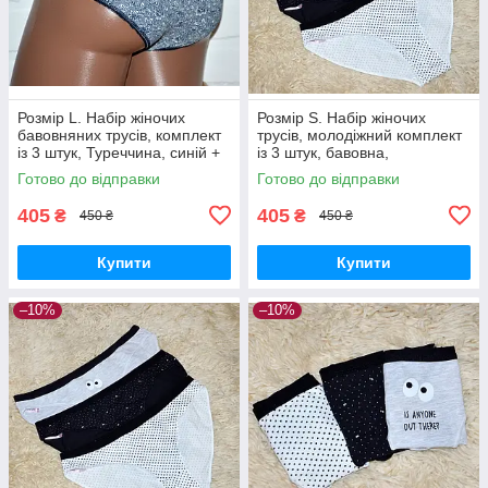
Розмір L. Набір жіночих
Розмір S. Набір жіночих
бавовняних трусів, комплект
трусів, молодіжний комплект
із 3 штук, Туреччина, синій +
із 3 штук, бавовна,
білий
Туреччина, сірі, чорні та білі з
Готово до відправки
Готово до відправки
візерунком
405
405
₴
₴
450 ₴
450 ₴
Купити
Купити
–10%
–10%