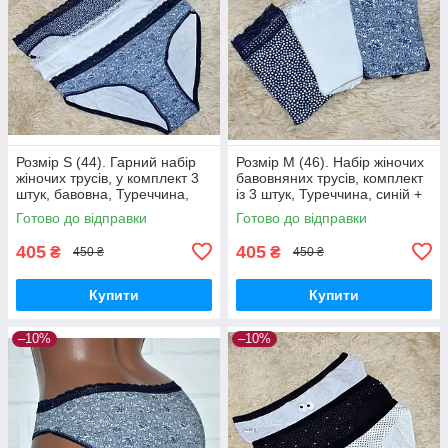
Розмір S (44). Гарний набір
Розмір M (46). Набір жіночих
жіночих трусів, у комплект 3
бавовняних трусів, комплект
штук, бавовна, Туреччина,
із 3 штук, Туреччина, синій +
синій + білий
білий
Готово до відправки
Готово до відправки
405
405
₴
₴
450 ₴
450 ₴
Купити
Купити
–10%
–10%