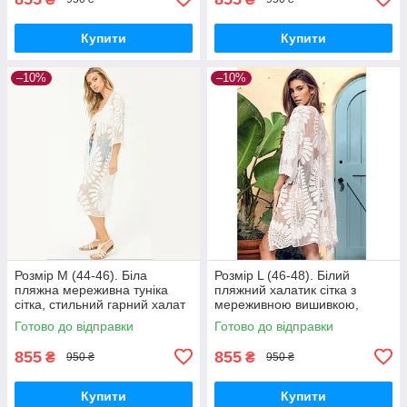
Купити
Купити
–10%
–10%
Розмір M (44-46). Біла
Розмір L (46-48). Білий
пляжна мереживна туніка
пляжний халатик сітка з
сітка, стильний гарний халат
мереживною вишивкою,
для пляжу та відпочинку
стильна накидка для пляжу
Готово до відправки
Готово до відправки
та відпочинку
855
855
₴
₴
950 ₴
950 ₴
Купити
Купити