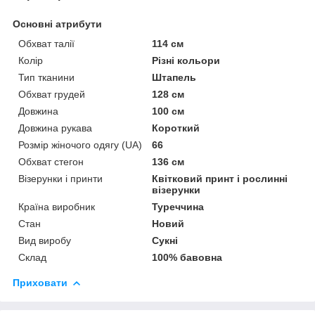
Основні атрибути
Обхват талії
114 см
Колір
Різні кольори
Тип тканини
Штапель
Обхват грудей
128 см
Довжина
100 см
Довжина рукава
Короткий
Розмір жіночого одягу (UA)
66
Обхват стегон
136 см
Візерунки і принти
Квітковий принт і рослинні
візерунки
Країна виробник
Туреччина
Стан
Новий
Вид виробу
Сукні
Склад
100% бавовна
Приховати