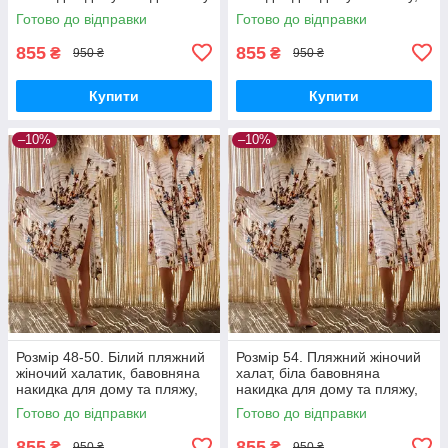
розміри 42-50
пляжна туніка
Готово до відправки
Готово до відправки
855
855
₴
₴
950 ₴
950 ₴
Купити
Купити
–10%
–10%
Розмір 48-50. Білий пляжний
Розмір 54. Пляжний жіночий
жіночий халатик, бавовняна
халат, біла бавовняна
накидка для дому та пляжу,
накидка для дому та пляжу,
пляжна туніка
пляжна туніка
Готово до відправки
Готово до відправки
855
855
₴
₴
950 ₴
950 ₴