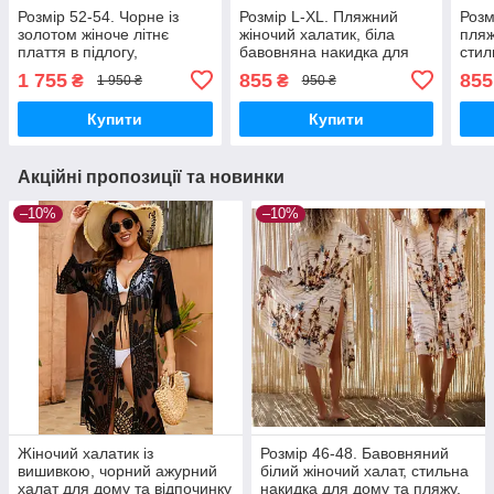
Розмір 52-54. Чорне із
Розмір L-XL. Пляжний
Розм
золотом жіноче літнє
жіночий халатик, біла
пляж
плаття в підлогу,
бавовняна накидка для
стил
бавовняна туніка з
дому та пляжу, пляжна
пляж
1 755
855
855
₴
₴
1 950 ₴
950 ₴
вишивкою
туніка
розм
Купити
Купити
Акційні пропозиції та новинки
–10%
–10%
Жіночий халатик із
Розмір 46-48. Бавовняний
вишивкою, чорний ажурний
білий жіночий халат, стильна
халат для дому та відпочинку
накидка для дому та пляжу,