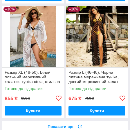
–10%
–10%
Розмір XL (48-50). Білий
Розмір L (46-48). Чорна
пляжний мереживний
пляжна мереживна туніка,
халатик, туніка сітка, стильна
довгий мереживний халат
накидка для пляжу та
для пляжу в горох
Готово до відправки
Готово до відправки
відпочинку
855
675
₴
₴
950 ₴
750 ₴
Купити
Купити
Показати ще