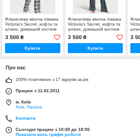
Фланелева жіноча піжама
Фланелева жіноча піжама
Флан
Victoria's Secret, кофта та
Victoria's Secret, кофта та
Vict
штани, домашній костюм
штани, домашній костюм
штан
чорна карта Розмір L
зелена карта Розмір XS
кліт
3 500
3 500
3 5
₴
₴
Купити
Купити
Про нас
100% позитивних з 17 відгуків за рік
Працює з 11.02.2011
м. Київ
Київ, Україна
Контакти
Сьогодні працює з 10:00 до 18:00
Показати весь графік роботи