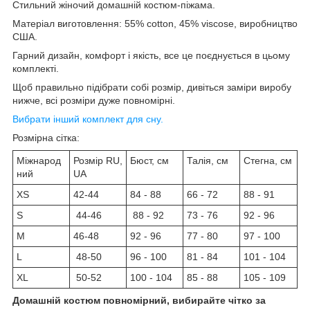
Стильний жіночий домашній костюм-піжама.
Матеріал виготовлення: 55% cotton, 45% viscose, виробництво
США.
Гарний дизайн, комфорт і якість, все це поєднується в цьому
комплекті.
Щоб правильно підібрати собі розмір, дивіться заміри виробу
нижче, всі розміри дуже повномірні.
Вибрати інший комплект для сну.
Розмірна сітка:
Міжнарод
Розмір RU,
Бюст, см
Талія, см
Стегна, см
ний
UA
XS
42-44
84 - 88
66 - 72
88 - 91
S
44-46
88 - 92
73 - 76
92 - 96
M
46-48
92 - 96
77 - 80
97 - 100
L
48-50
96 - 100
81 - 84
101 - 104
XL
50-52
100 - 104
85 - 88
105 - 109
Домашній костюм повномірний, вибирайте чітко за