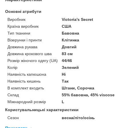
Основні атрибути
Виробник
Victoria's Secret
Країна виробник
США
Тип тканини
Бавовна
Візерунки і принти
Клітинка
Довжина рукава
Довгий
Довжина крокового шва
83 см
Розмір жіночого одягу (UA)
44/46
Колір
Зелений
Наявність капюшона
Ні
Наявність кишень
Так
В комплект входить
Штани, Сорочка
Склад
55% бавовна, 45% viscose
Міжнародний розмір
L
Користувальницькі характеристики
Сезон
весна/літо/осінь