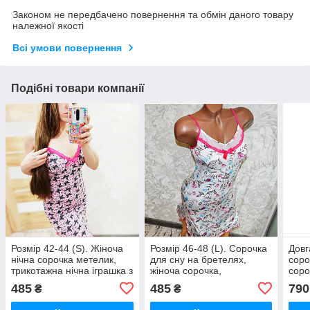
Законом не передбачено повернення та обмін даного товару
належної якості
Всі умови повернення
Подібні товари компанії
Розмір 42-44 (S). Жіноча
Розмір 46-48 (L). Сорочка
Довг
нічна сорочка метелик,
для сну на бретелях,
соро
трикотажна нічна іграшка з
жіноча сорочка,
соро
мереживом, віскоза,
трикотажна нічна іграшка з
баво
485
485
790
₴
₴
Туреччина
мереживом, Туреччина
56.