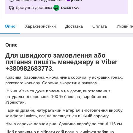
Доступна доставка
Опис
Характеристики
Доставка
Оплата
Умови п
Опис
Для швидкого замовлення або
питання пишіть менеджеру в Viber
+380982683773.
Красива, бавовняна жіноча нічна сорочка, у яскравих тонах,
рожевого кольору. Сорочка з коротким рукавом.
Нічна м'яка та дуже приємна на дотик, виготовлена з
натуральної сировини: 100 % бавовна, виробництво
Узбекстан.
Гарний дизайн, натуральний матеріал виготовлення виробу,
комфорт і якість, все це поєднується в нічній сорочку.
Нічна сорочка повномірна. Довжина виробу по спині 116 см.
Щоб правильно підібрати собі розмір, дивіться таблицю