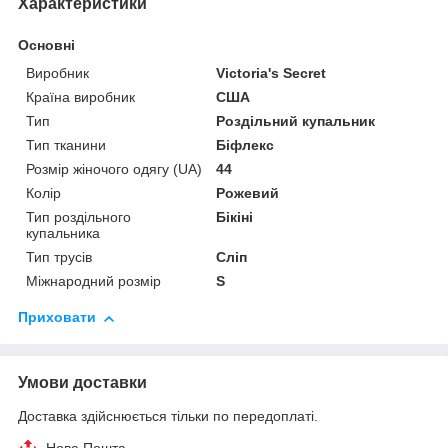
Характеристики
Основні
Виробник
Victoria's Secret
Країна виробник
США
Тип
Роздільний купальник
Тип тканини
Біфлекс
Розмір жіночого одягу (UA)
44
Колір
Рожевий
Тип роздільного
Бікіні
купальника
Тип трусів
Сліп
Міжнародний розмір
S
Приховати
Умови доставки
Доставка здійснюється тільки по передоплаті.