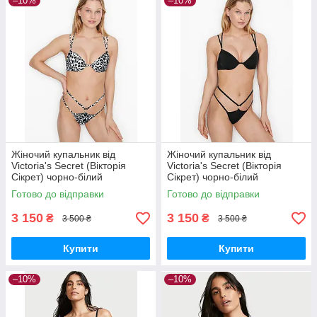
–10%
–10%
Жіночий купальник від
Жіночий купальник від
Victoria's Secret (Вікторія
Victoria's Secret (Вікторія
Сікрет) чорно-білий
Сікрет) чорно-білий
леопардовий купальник,
леопардовий купальник,
Готово до відправки
Готово до відправки
оригінал
оригінал
3 150
3 150
₴
₴
3 500 ₴
3 500 ₴
Купити
Купити
–10%
–10%