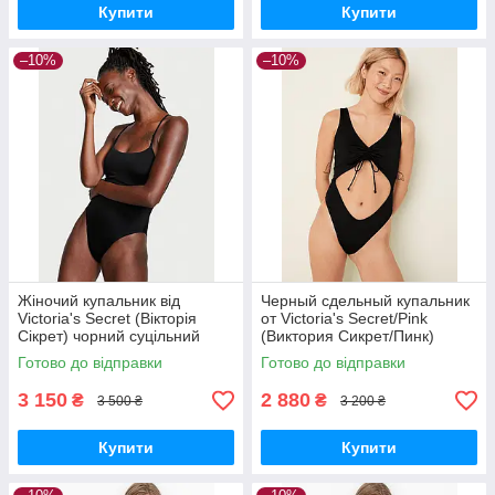
Купити
Купити
–10%
–10%
Жіночий купальник від
Черный сдельный купальник
Victoria's Secret (Вікторія
от Victoria's Secret/Pink
Сікрет) чорний суцільний
(Виктория Сикрет/Пинк)
купальник, оригінал Розмір M
совместный купальник,
Готово до відправки
Готово до відправки
оригинал Размер S
3 150
2 880
₴
₴
3 500 ₴
3 200 ₴
Купити
Купити