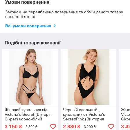
Умови повернення
Законом не передбачено повернення та обмін даного товару
належної якості
Всі умови повернення
Подібні товари компанії
Жіночий купальник від
Черный сдельный
Жіно
Victoria's Secret (Вікторія
купальник от Victoria's
Victo
Сікрет) чорно-білий
Secret/Pink (Виктория
Сікр
леопардовий купальник,
Сикрет/Пинк) совместный
суха
3 150
2 880
3 4
₴
₴
3 500 ₴
3 200 ₴
оригінал
купальник, оригинал
в 1,