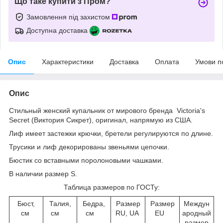
Що таке купити з Пром?
Замовлення під захистом
Доступна доставка
Опис
Характеристики
Доставка
Оплата
Умови п
Опис
Стильный женский купальник от мирового бренда Victoria's
Secret (Виктория Сикрет), оригинал, напрямую из США.
Лиф имеет застежки крючки, бретели регулируются по длине.
Трусики и лиф декорированы звеньями цепочки.
Бюстик со вставными поролоновыми чашками.
В наличии размер S.
Таблица размеров по ГОСТу:
Бюст,
Талия,
Бедра,
Размер
Размер
Междун
см
см
см
RU, UA
EU
ародный
размер