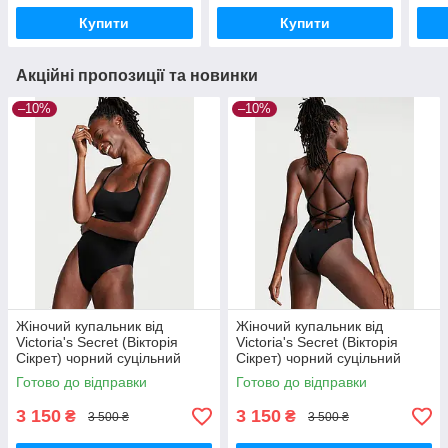
Размер S
Купити
Купити
Акційні пропозиції та новинки
–10%
–10%
Жіночий купальник від
Жіночий купальник від
Victoria's Secret (Вікторія
Victoria's Secret (Вікторія
Сікрет) чорний суцільний
Сікрет) чорний суцільний
купальник, оригінал Розмір
купальник, оригінал Розмір S
Готово до відправки
Готово до відправки
XS
3 150
3 150
₴
₴
3 500 ₴
3 500 ₴