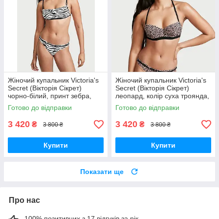
Жіночий купальник Victoria's
Жіночий купальник Victoria's
Secret (Вікторія Сікрет)
Secret (Вікторія Сікрет)
чорно-білий, принт зебра,
леопард, колір суха троянда,
купальник 3 в 1, оригінал
купальник 3 в 1, оригінал
Готово до відправки
Готово до відправки
3 420
3 420
₴
₴
3 800 ₴
3 800 ₴
Купити
Купити
Показати ще
Про нас
100% позитивних з 17 відгуків за рік