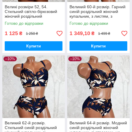
Великі розміри 52, 54.
Великий 60-й розмір. Гарний
Стильний світло-бірюзовий
синій роздільний жіночий
жіночий роздільний
купальник, з листям, з
купальник, на зав'язках
чашкою, на зав'язках
Готово до відправки
Готово до відправки
1 125
1 349,10
₴
₴
1 250 ₴
1 499 ₴
Купити
Купити
–10%
–10%
Великий 62-й розмір.
Великий 64-й розмір. Модний
Стильний синій роздільний
синій роздільний жіночий