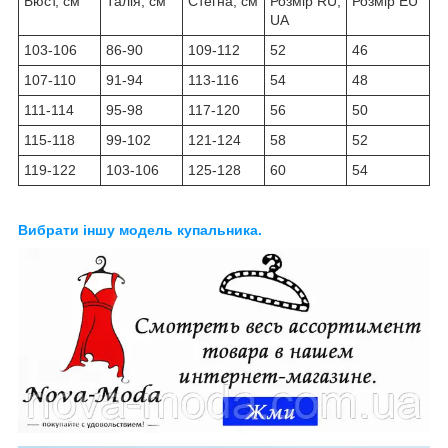
Бюст, см
Талія, см
Стегна, см
Розмір RU,
Розмір EU
UA
103-106
86-90
109-112
52
46
107-110
91-94
113-116
54
48
111-114
95-98
117-120
56
50
115-118
99-102
121-124
58
52
119-122
103-106
125-128
60
54
Вибрати іншу модель купальника.