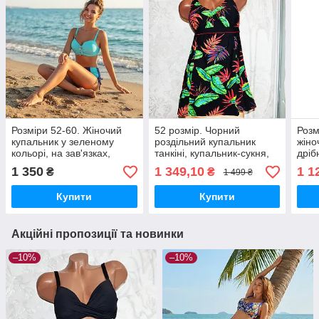
Розміри 52-60. Жіночий
52 розмір. Чорний
Розм
купальник у зеленому
роздільний купальник
жіно
кольорі, на зав'язках,
танкіні, купальник-сукня,
дріб
труси сліпи
на зав'язках
зав'
1 350
1 349,10
1 1
₴
₴
1 499 ₴
Купити
Купити
Акційні пропозиції та новинки
–10%
–10%