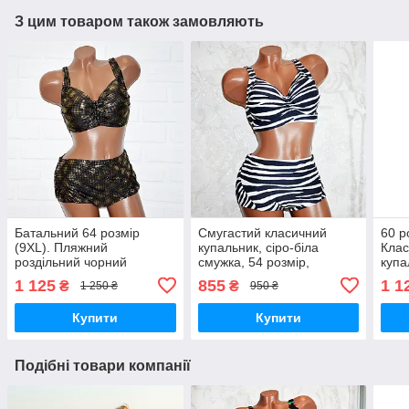
З цим товаром також замовляють
Батальний 64 розмір
Смугастий класичний
60 р
(9XL). Пляжний
купальник, сіро-біла
Клас
роздільний чорний
смужка, 54 розмір,
купа
купальник із золотом,
роздільний, новинка
розд
1 125
855
1 1
₴
₴
1 250 ₴
950 ₴
труси з гарною посадкою
Купити
Купити
Подібні товари компанії