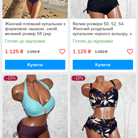
Жіночий пляжний купальник з
Великі розміри 50, 52, 54.
формовою чашкою, синій,
Жіночий роздільний
великий розмір 58 (укр
купальник чорного кольору, з
розмір)
чашкою, на замочку
Готово до відправки
Готово до відправки
1 125
1 125
₴
₴
1 250 ₴
1 250 ₴
Купити
Купити
–10%
–10%