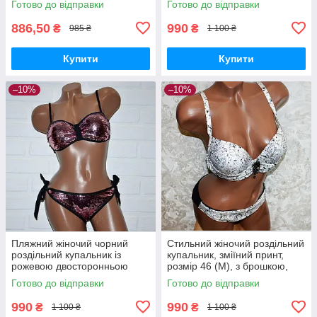
Готово до відправки
Готово до відправки
пушапом
886,50
990
₴
₴
985 ₴
1 100 ₴
Купити
Купити
–10%
–10%
Пляжний жіночий чорний
Стильний жіночий роздільний
роздільний купальник із
купальник, зміїний принт,
рожевою двосторонньою
розмір 46 (M), з брошкою,
паєткою, розмір M
пушапом, труси сліпи
Готово до відправки
Готово до відправки
990
990
₴
₴
1 100 ₴
1 100 ₴