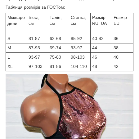
Таблиця розмірів за ГОСТом:
Міжнаро
Бюст,
Талія,
Стегна,
Розмір
Розмір
дний
см
см
см
RU, UA
EU
S
81-87
62-68
85-92
40-42
36
M
87-93
69-74
93-97
44
38
L
93-97
75-80
98-103
46
40
XL
97-103
81-86
104-110
48
42