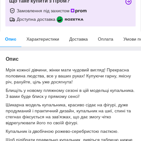
Що таке купити з Пром?
Замовлення під захистом
Доступна доставка
Опис
Характеристики
Доставка
Оплата
Умови п
Опис
Мрія кожної дівчини, жінки мати чудовий вигляд! Прекрасна
половина людства, все у ваших руках! Купуючи гарну, якісну
річ, рахуйте, ціль уже досягнута!
Блищіть у новому пляжному сезоні в цій модельці купальника.
З вами буде блиск у прямому сенсі!
Шикарна модель купальника, красиво сідає на фігурі, дуже
продуманий і практичний дизайн, купальник на шиї, спині та
стегнах фіксується на зав'язках, що дає змогу чітко
відрегулювати його по своїй фігурі.
Купальник із двобічною рожево-серебристою паєткою.
Щоб підібрати правильно купальник, дивіться таблицю нижче.