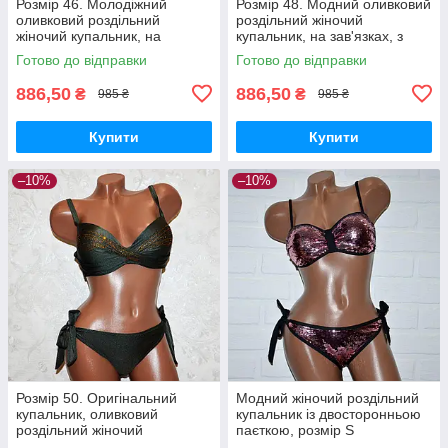
Розмір 46. Молодіжний
Розмір 48. Модний оливковий
оливковий роздільний
роздільний жіночий
жіночий купальник, на
купальник, на зав'язках, з
зав'язках, з пушапом
пуш-ап
Готово до відправки
Готово до відправки
886,50
886,50
₴
₴
985 ₴
985 ₴
Купити
Купити
–10%
–10%
Розмір 50. Оригінальний
Модний жіночий роздільний
купальник, оливковий
купальник із двосторонньою
роздільний жіночий
паєткою, розмір S
купальник, на зав'язках, з