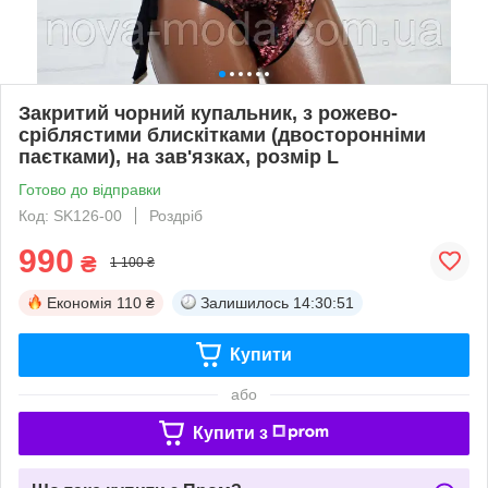
Закритий чорний купальник, з рожево-
сріблястими блискітками (двосторонніми
паєтками), на зав'язках, розмір L
Готово до відправки
Код: SK126-00
Роздріб
990
₴
1 100 ₴
Економія
110 ₴
Залишилось
14:30:50
Купити
або
Купити з