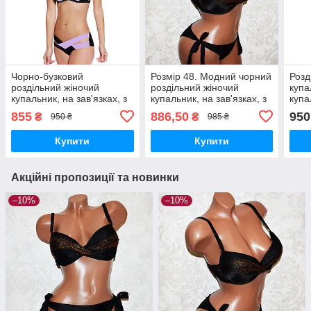
Чорно-бузковий
Розмір 48. Модний чорний
Розд
роздільний жіночий
роздільний жіночий
купа
купальник, на зав'язках, з
купальник, на зав'язках, з
купа
пушапом. Розмір L (48)
пуш-ап
пуша
855
886,50
950
₴
₴
950 ₴
985 ₴
Купити
Купити
Акційні пропозиції та новинки
–10%
–10%