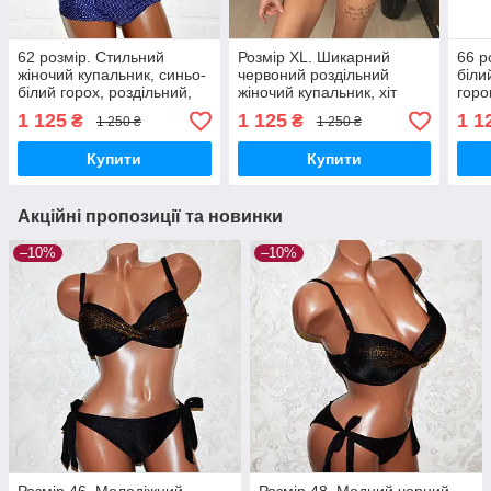
62 розмір. Стильний
Розмір XL. Шикарний
66 р
жіночий купальник, синьо-
червоний роздільний
біли
білий горох, роздільний,
жіночий купальник, хіт
горо
без кісточок, новинка
сезону, труси бразиліана
вели
1 125
1 125
1 1
₴
₴
1 250 ₴
1 250 ₴
Купити
Купити
Акційні пропозиції та новинки
–10%
–10%