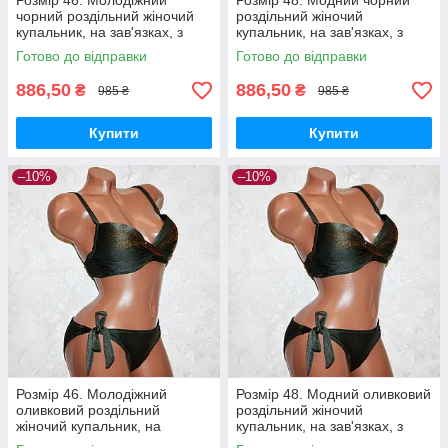
Розмір 46. Молодіжний
Розмір 48. Модний чорний
чорний роздільний жіночий
роздільний жіночий
купальник, на зав'язках, з
купальник, на зав'язках, з
пуш-ап
пуш-ап
Готово до відправки
Готово до відправки
886,50
886,50
₴
₴
985 ₴
985 ₴
Купити
Купити
–10%
–10%
Розмір 46. Молодіжний
Розмір 48. Модний оливковий
оливковий роздільний
роздільний жіночий
жіночий купальник, на
купальник, на зав'язках, з
зав'язках, з пушапом
пуш-ап