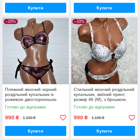
Купити
Купити
–10%
–10%
Пляжний жіночий чорний
Стильний жіночий роздільний
роздільний купальник із
купальник, зміїний принт,
рожевою двосторонньою
розмір 46 (M), з брошкою,
паєткою, розмір M
пушапом, труси сліпи
Готово до відправки
Готово до відправки
990
990
₴
₴
1 100 ₴
1 100 ₴
Купити
Купити