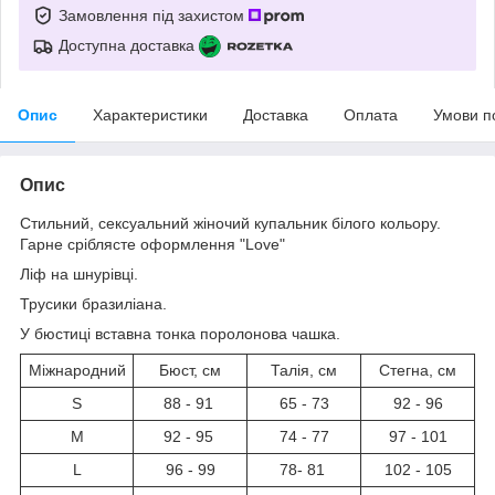
Замовлення під захистом
Доступна доставка
Опис
Характеристики
Доставка
Оплата
Умови п
Опис
Стильний, сексуальний жіночий купальник білого кольору.
Гарне сріблясте оформлення "Love"
Ліф на шнурівці.
Трусики бразиліана.
У бюстиці вставна тонка поролонова чашка.
Міжнародний
Бюст, см
Талія, см
Стегна, см
S
88 - 91
65 - 73
92 - 96
М
92 - 95
74 - 77
97 - 101
L
96 - 99
78- 81
102 - 105