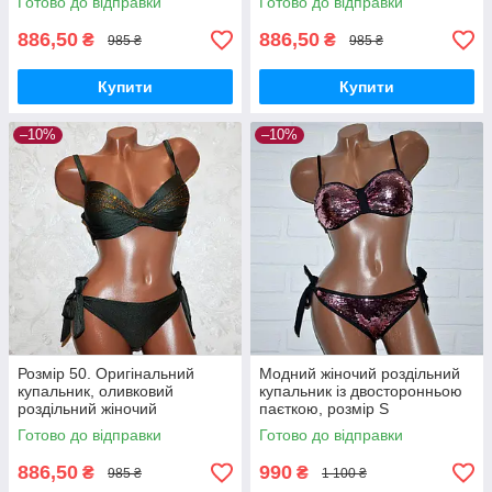
Готово до відправки
Готово до відправки
886,50
886,50
₴
₴
985 ₴
985 ₴
Купити
Купити
–10%
–10%
Розмір 50. Оригінальний
Модний жіночий роздільний
купальник, оливковий
купальник із двосторонньою
роздільний жіночий
паєткою, розмір S
купальник, на зав'язках, з
Готово до відправки
Готово до відправки
пушапом
886,50
990
₴
₴
985 ₴
1 100 ₴