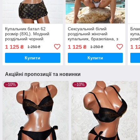
Купальник батал 62
Сексуальний білий
Блак
розмір (8XL). Модний
роздільний жіночий
купа
роздільний чорний
купальник, бразиліана, з
ромб
купальник із золотом,
топом, розмір L
розд
1 125
1 125
1 1
₴
₴
1 250 ₴
1 250 ₴
труси з гарною посадкою
висо
Купити
Купити
Акційні пропозиції та новинки
–10%
–10%