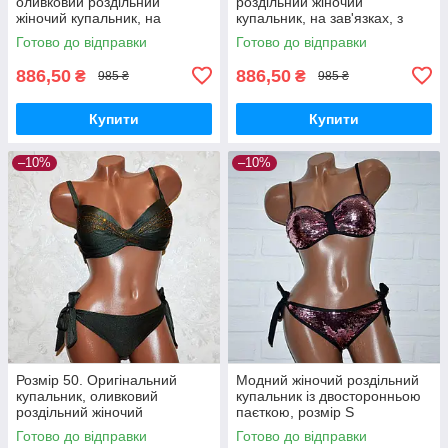
оливковий роздільний
роздільний жіночий
жіночий купальник, на
купальник, на зав'язках, з
зав'язках, з пушапом
пуш-ап
Готово до відправки
Готово до відправки
886,50
886,50
₴
₴
985 ₴
985 ₴
Купити
Купити
–10%
–10%
Розмір 50. Оригінальний
Модний жіночий роздільний
купальник, оливковий
купальник із двосторонньою
роздільний жіночий
паєткою, розмір S
купальник, на зав'язках, з
Готово до відправки
Готово до відправки
пушапом