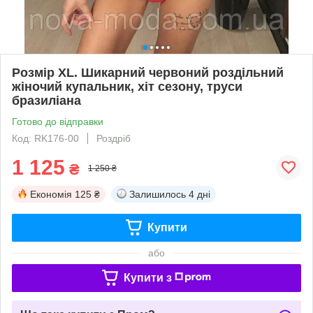
Розмір XL. Шикарний червоний роздільний
жіночий купальник, хіт сезону, труси
бразиліана
Готово до відправки
Код: RK176-00
Роздріб
1 125
₴
1 250 ₴
Економія
125 ₴
Залишилось
4 дні
Купити
або
Купити з