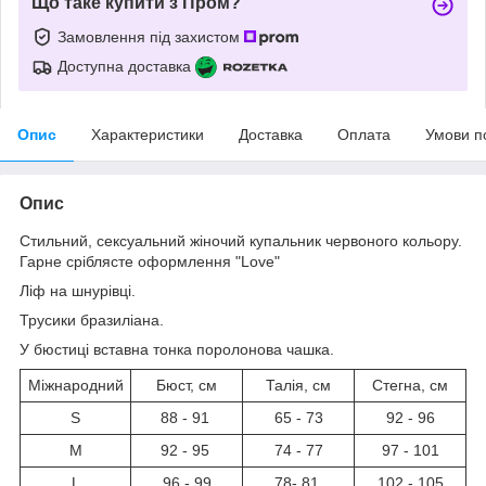
Що таке купити з Пром?
Замовлення під захистом
Доступна доставка
Опис
Характеристики
Доставка
Оплата
Умови п
Опис
Стильний, сексуальний жіночий купальник червоного кольору.
Гарне сріблясте оформлення "Love"
Ліф на шнурівці.
Трусики бразиліана.
У бюстиці вставна тонка поролонова чашка.
Міжнародний
Бюст, см
Талія, см
Стегна, см
S
88 - 91
65 - 73
92 - 96
М
92 - 95
74 - 77
97 - 101
L
96 - 99
78- 81
102 - 105