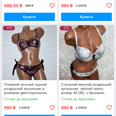
886,50
990
₴
₴
985 ₴
1 100 ₴
Купити
Купити
–10%
–10%
Пляжний жіночий чорний
Стильний жіночий роздільний
роздільний купальник із
купальник, зміїний принт,
рожевою двосторонньою
розмір 46 (M), з брошкою,
паєткою, розмір M
пушапом, труси сліпи
Готово до відправки
Готово до відправки
990
990
₴
₴
1 100 ₴
1 100 ₴