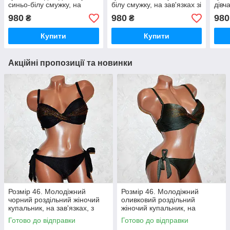
синьо-білу смужку, на
білу смужку, на зав'язках зі
дівч
зав'язках із рожевими
стразами, з пушапом
смуж
980
980
980
₴
₴
стразами, з пушапом
стра
Купити
Купити
Акційні пропозиції та новинки
Розмір 46. Молодіжний
Розмір 46. Молодіжний
чорний роздільний жіночий
оливковий роздільний
купальник, на зав'язках, з
жіночий купальник, на
пуш-ап
зав'язках, з пушапом
Готово до відправки
Готово до відправки