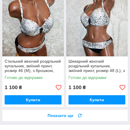
Стильний жіночий роздільний
Шикарний жіночий
купальник, зміїний принт,
роздільний купальник,
розмір 46 (M), з брошкою,
зміїний принт, розмір 48 (L), з
пушапом, труси сліпи
брошкою, пушапом, труси-
Готово до відправки
Готово до відправки
сліпи
1 100
1 100
₴
₴
Купити
Купити
Показати ще