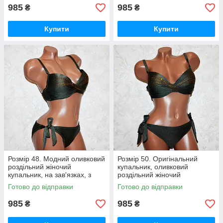
985
985
₴
₴
Купити
Купити
Розмір 48. Модний оливковий
Розмір 50. Оригінальний
роздільний жіночий
купальник, оливковий
купальник, на зав'язках, з
роздільний жіночий
пуш-ап
купальник, на зав'язках, з
Готово до відправки
Готово до відправки
пушапом
985
985
₴
₴