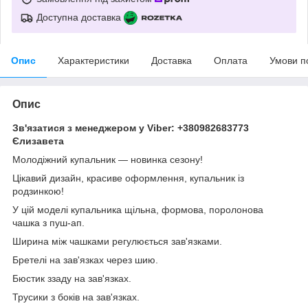
Доступна доставка
Опис
Характеристики
Доставка
Оплата
Умови п
Опис
Зв'язатися з менеджером у Viber: +380982683773
Єлизавета
Молодіжний купальник — новинка сезону!
Цікавий дизайн, красиве оформлення, купальник із
родзинкою!
У цій моделі купальника щільна, формова, поролонова
чашка з пуш-ап.
Ширина між чашками регулюється зав'язками.
Бретелі на зав'язках через шию.
Бюстик ззаду на зав'язках.
Трусики з боків на зав'язках.