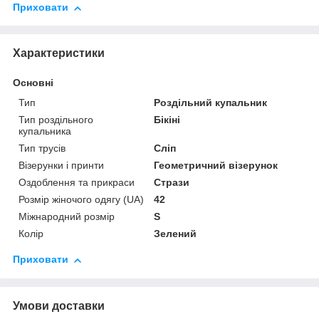
Приховати
Характеристики
Основні
Тип
Роздільний купальник
Тип роздільного
Бікіні
купальника
Тип трусів
Сліп
Візерунки і принти
Геометричний візерунок
Оздоблення та прикраси
Стрази
Розмір жіночого одягу (UA)
42
Міжнародний розмір
S
Колір
Зелений
Приховати
Умови доставки