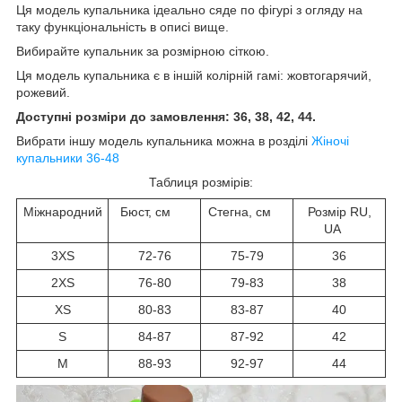
Ця модель купальника ідеально сяде по фігурі з огляду на
таку функціональність в описі вище.
Вибирайте купальник за розмірною сіткою.
Ця модель купальника є в іншій колірній гамі: жовтогарячий,
рожевий.
Доступні розміри до замовлення: 36, 38, 42, 44.
Вибрати іншу модель купальника можна в розділі
Жіночі
купальники 36-48
Таблиця розмірів:
Міжнародний
Бюст, см
Стегна, см
Розмір RU,
UA
3XS
72-76
75-79
36
2XS
76-80
79-83
38
XS
80-83
83-87
40
S
84-87
87-92
42
M
88-93
92-97
44