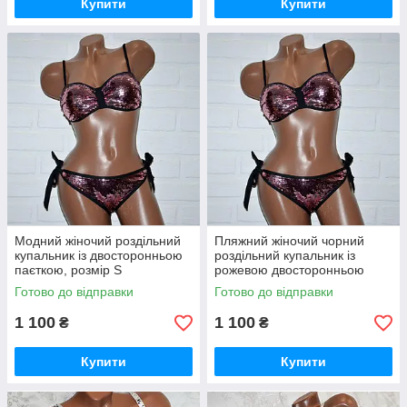
Купити
Купити
Модний жіночий роздільний
Пляжний жіночий чорний
купальник із двосторонньою
роздільний купальник із
паєткою, розмір S
рожевою двосторонньою
паєткою, розмір M
Готово до відправки
Готово до відправки
1 100
1 100
₴
₴
Купити
Купити