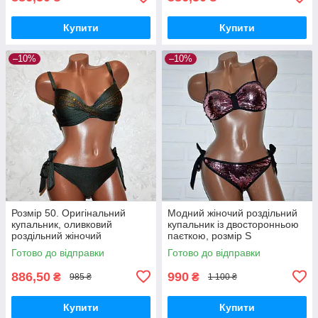
Купити
Купити
–10%
–10%
Розмір 50. Оригінальний
Модний жіночий роздільний
купальник, оливковий
купальник із двосторонньою
роздільний жіночий
паєткою, розмір S
купальник, на зав'язках, з
Готово до відправки
Готово до відправки
пушапом
886,50
990
₴
₴
985 ₴
1 100 ₴
Купити
Купити