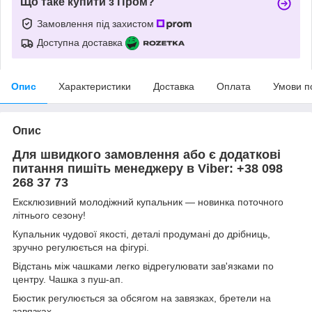
Що таке купити з Пром?
Замовлення під захистом
Доступна доставка
Опис
Характеристики
Доставка
Оплата
Умови п
Опис
Для швидкого замовлення або є додаткові
питання пишіть менеджеру в Viber: +38 098
268 37 73
Ексклюзивний молодіжний купальник — новинка поточного
літнього сезону!
Купальник чудової якості, деталі продумані до дрібниць,
зручно регулюється на фігурі.
Відстань між чашками легко відрегулювати зав'язками по
центру. Чашка з пуш-ап.
Бюстик регулюється за обсягом на завязках, бретели на
завязках.