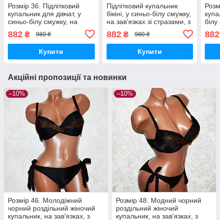
Розмір 36. Підлітковий
Підлітковий купальник
Розм
купальник для дівчат, у
бікіні, у синьо-білу смужку,
купа
синьо-білу смужку, на
на зав'язках зі стразами, з
білу
зав'язках із рожевими
пушапом, розмір 36
стра
882
882
882
₴
₴
980 ₴
980 ₴
стразами, з пушапом
Купити
Купити
Акційні пропозиції та новинки
–10%
–10%
Розмір 46. Молодіжний
Розмір 48. Модний чорний
чорний роздільний жіночий
роздільний жіночий
купальник, на зав'язках, з
купальник, на зав'язках, з