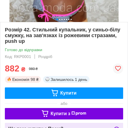
Розмір 42. Стильний купальник, у синьо-білу
смужку, на зав'язках із рожевими стразами,
push up
Готово до відправки
Код: RKP0001
Роздріб
882
₴
980 ₴
Економія
98 ₴
Залишилось
1 день
Купити
або
Купити з