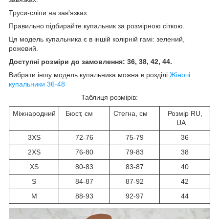
Труси-сліпи на зав'язках.
Правильно підбирайте купальник за розмірною сіткою.
Ця модель купальника є в іншій колірній гамі: зелений,
рожевий.
Доступні розміри до замовлення: 36, 38, 42, 44.
Вибрати іншу модель купальника можна в розділі
Жіночі
купальники 36-48
Таблиця розмірів:
Міжнародний
Бюст, см
Стегна, см
Розмір RU,
UA
3XS
72-76
75-79
36
2XS
76-80
79-83
38
XS
80-83
83-87
40
S
84-87
87-92
42
M
88-93
92-97
44