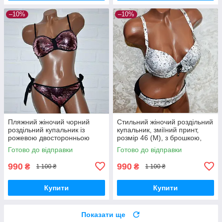
–10%
–10%
Пляжний жіночий чорний
Стильний жіночий роздільний
роздільний купальник із
купальник, зміїний принт,
рожевою двосторонньою
розмір 46 (M), з брошкою,
паєткою, розмір M
пушапом, труси сліпи
Готово до відправки
Готово до відправки
990
990
₴
₴
1 100 ₴
1 100 ₴
Купити
Купити
Показати ще