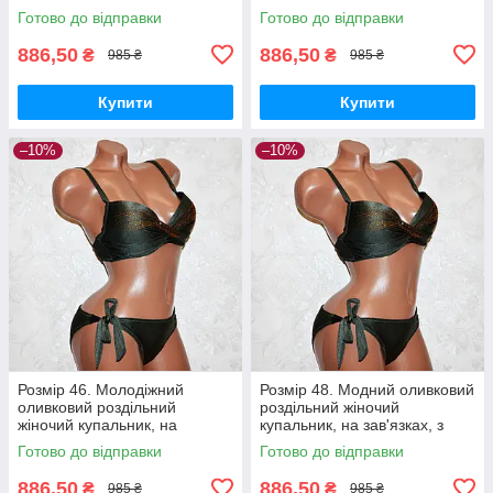
пуш-ап
пуш-ап
Готово до відправки
Готово до відправки
886,50
886,50
₴
₴
985 ₴
985 ₴
Купити
Купити
–10%
–10%
Розмір 46. Молодіжний
Розмір 48. Модний оливковий
оливковий роздільний
роздільний жіночий
жіночий купальник, на
купальник, на зав'язках, з
зав'язках, з пушапом
пуш-ап
Готово до відправки
Готово до відправки
886,50
886,50
₴
₴
985 ₴
985 ₴